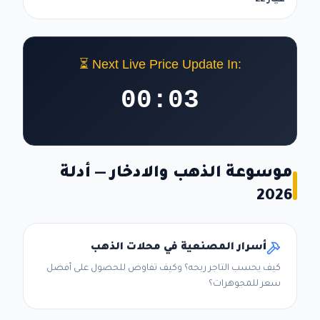
عيار 22
⏳ Next Live Price Update In:
00:01
موسوعة الذهب والادخار — أدلة
2026
أسرار المصنعية في محلات الذهب
كيف يحسب التاجر ربحه؟ وكيف تفاوض للحصول على أفضل
سعر للمجوهرات؟