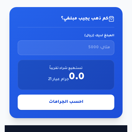
كم ذهب يجيب مبلغي؟
المبلغ لديك (ريال)
تستطيع شراء تقريباً
0.0
جرام عيار 21
احسب الجرامات