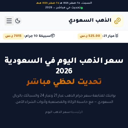
السبت، ٢٥ صفر ١٤٤٨ هـ
|
٢٥ صفر ١٤٤٨ هـهـ
تحديث حي مباشر — 2026
الذهب السعودي
🥇
عيار 21:
525.00 ر.س
📦
سبيكة 10 جرام:
7015 ر.س
سعر الذهب اليوم في السعودية
2026
تحديث لحظي مباشر
بوابتك لمتابعة سعر جرام الذهب عيار 21 وعيار 24 والسبائك بالريال
السعودي — مع حاسبة الزكاة والمصنعية وأدوات الشراء الآمن.
الرئيسية
›
سعر الذهب اليوم