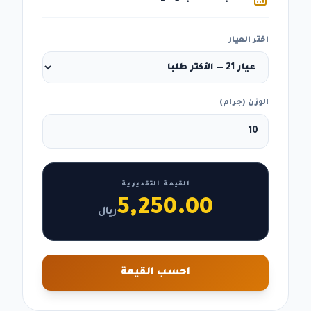
اختر العيار
الوزن (جرام)
القيمة التقديرية
5,250.00
ريال
احسب القيمة