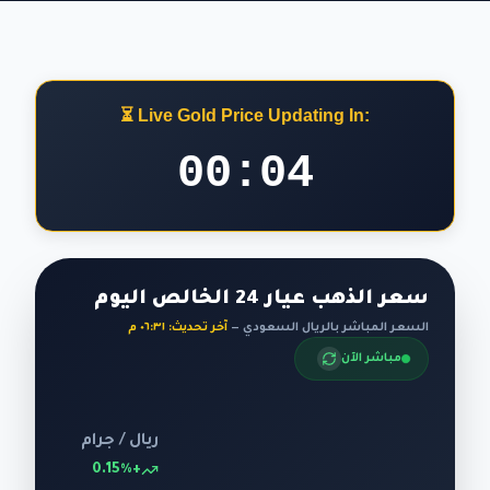
⏳ Live Gold Price Updating In:
00:02
سعر الذهب عيار 24 الخالص اليوم
السعر المباشر بالريال السعودي —
آخر تحديث: ٠٦:٣١ م
مباشر الآن
ريال / جرام
+0.15%