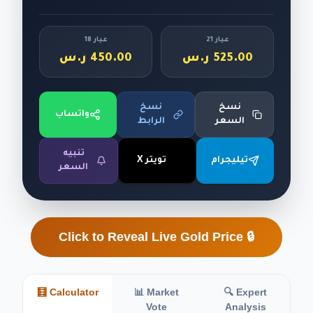
عيار 21
عيار 18
525.00 ر.س
450.00 ر.س
نسخ
نسخ
واتساب
السعر
الرابط
تنبيه
تيليجرام
تويتر X
السعر
🔒 Click to Reveal Live Gold Price
🧮 Calculator
📊 Market
🔍 Expert
Vote
Analysis