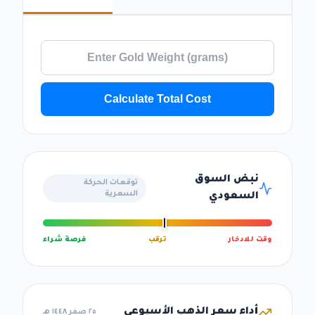
Calculate Total Cost
نبض السوق
توقعات الحركة
السعرية
السعودي
وقت للادخار
ترقب
فرصة شراء
أداء سعر الذهب الأسبوعي
٢٥ صفر ١٤٤٨ هـ